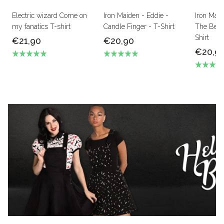
Electric wizard Come on
Iron Maiden - Eddie -
Iron Mai
my fanatics T-shirt
Candle Finger - T-Shirt
The Beas
Shirt
€21,90
€20,90
€20,9