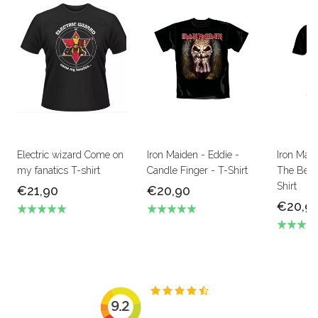
Electric wizard Come on
Iron Maiden - Eddie -
Iron Mai
my fanatics T-shirt
Candle Finger - T-Shirt
The Beas
Shirt
€21,90
€20,90
€20,9