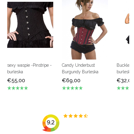
sexy waspie -Pinstripe -
Candy Underbust
Buckle To
burleska
Burgundy Burleska
burleska
€55,00
€69,00
€32,0