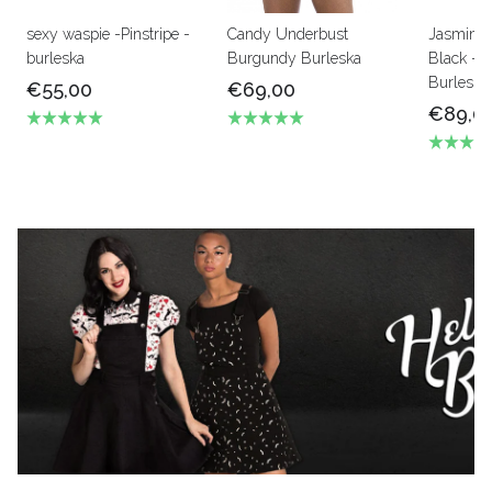
sexy waspie -Pinstripe -
Candy Underbust
Jasmin -
burleska
Burgundy Burleska
Black - T
Burleska
€55,00
€69,00
€89,0