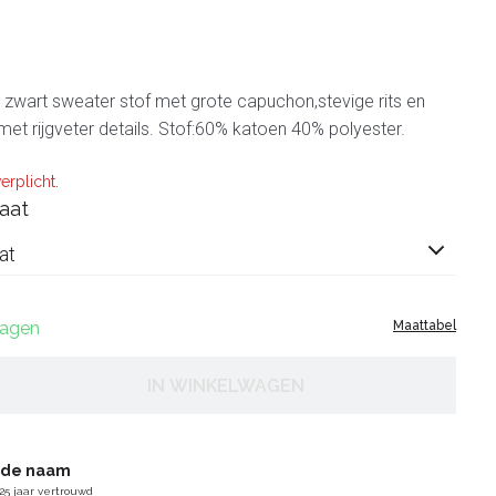
 zwart sweater stof met grote capuchon,stevige rits en
t rijgveter details. Stof:60% katoen 40% polyester.
erplicht.
aat
at
dagen
Maattabel
IN WINKELWAGEN
gde naam
25 jaar vertrouwd