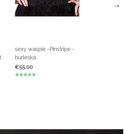
sexy waspie -Pinstripe -
Candy Underbus
t
burleska
Burgundy Burles
€55,00
€69,00