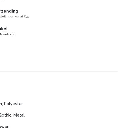
erzending
stellingen vanaf €75
nkel
 Maastricht
n, Polyester
Gothic, Metal
ouwen