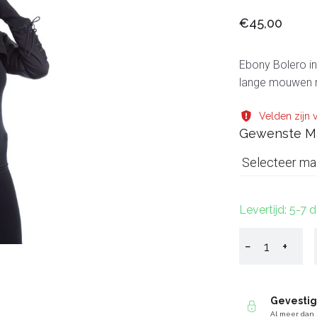
€45,00
Ebony Bolero in
lange mouwen me
Velden zijn v
Gewenste M
Selecteer ma
Levertijd: 5-7 
−
+
Gevesti
Al meer dan 