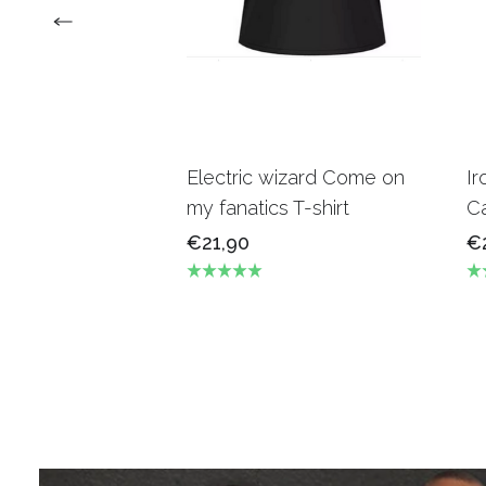
Electric wizard Come on
Ir
my fanatics T-shirt
Ca
€21,90
€