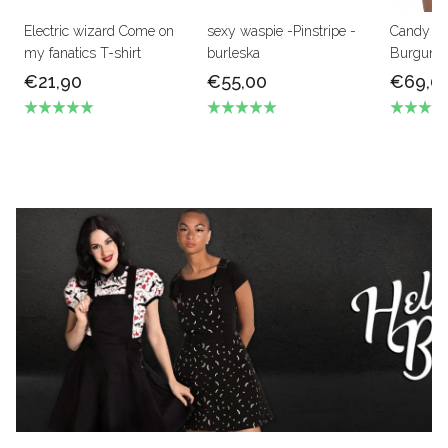
Electric wizard Come on
sexy waspie -Pinstripe -
Candy U
my fanatics T-shirt
burleska
Burgundy
€21,90
€55,00
€69,0