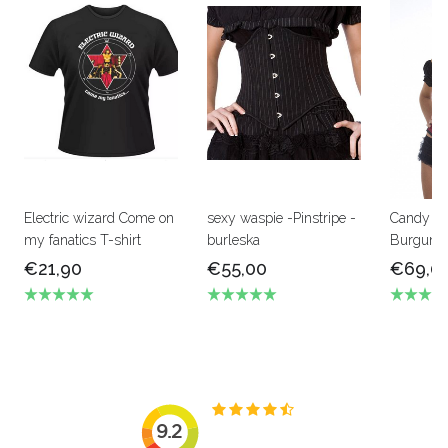
Electric wizard Come on
sexy waspie -Pinstripe -
Candy U
my fanatics T-shirt
burleska
Burgundy
€21,90
€55,00
€69,0