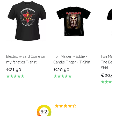
Electric wizard Come on
Iron Maiden - Eddie -
Iron Mai
my fanatics T-shirt
Candle Finger - T-Shirt
The Beas
Shirt
€21,90
€20,90
€20,9