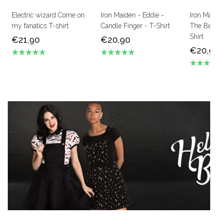
Electric wizard Come on
Iron Maiden - Eddie -
Iron Mai
my fanatics T-shirt
Candle Finger - T-Shirt
The Beas
Shirt
€21,90
€20,90
€20,9