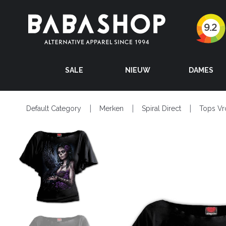
SALE
NIEUW
DAMES
Default Category
Merken
Spiral Direct
Tops V