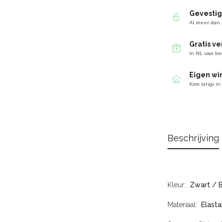
Gevesti
Al meer dan 
Gratis v
In NL voor be
Eigen wi
Kom langs in
Beschrijving
Kleur
Zwart / 
Materiaal
Elasta