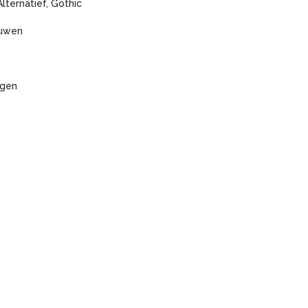
Alternatief, Gothic
ouwen
agen