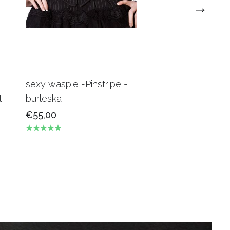
sexy waspie -Pinstripe -
Candy Underbus
t
burleska
Burgundy Burles
€55,00
€69,00