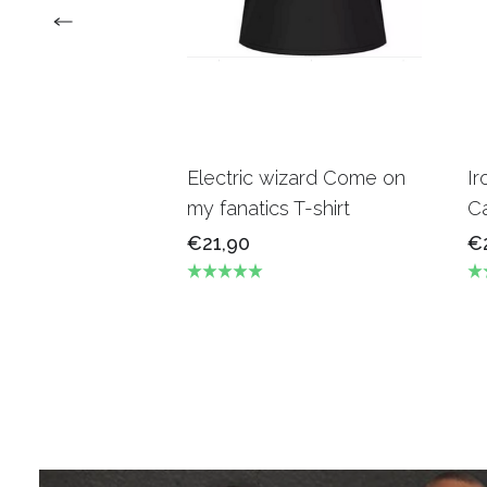
Electric wizard Come on
Ir
my fanatics T-shirt
Ca
€21,90
€