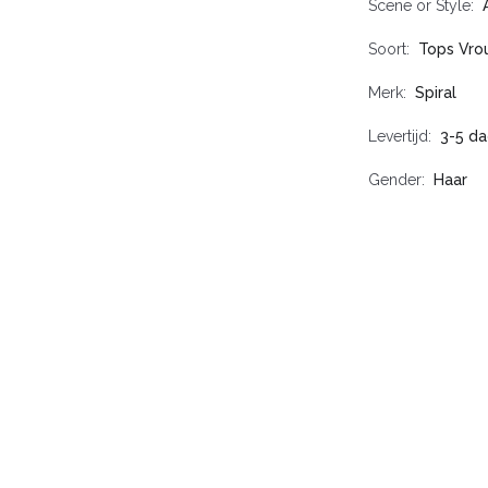
Scene or Style
Soort
Tops Vr
Merk
Spiral
Levertijd
3-5 d
Gender
Haar