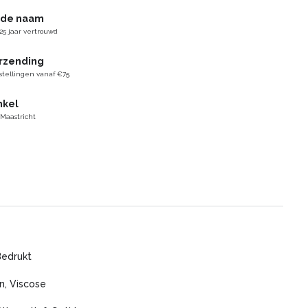
gde naam
25 jaar vertrouwd
erzending
stellingen vanaf €75
nkel
 Maastricht
Bedrukt
n, Viscose