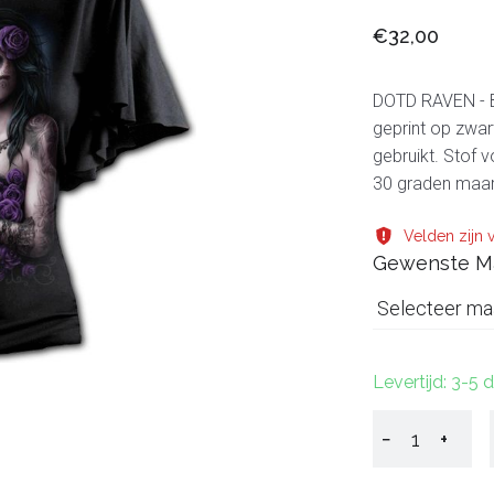
€32,00
DOTD RAVEN - Bo
geprint op zwart
gebruikt. Stof 
30 graden maar 
Velden zijn v
Gewenste M
Selecteer ma
Levertijd: 3-5
−
+