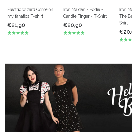
Electric wizard Come on
Iron Maiden - Eddie -
Iron Mai
my fanatics T-shirt
Candle Finger - T-Shirt
The Beas
Shirt
€21,90
€20,90
€20,9