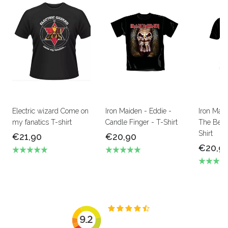
Electric wizard Come on
Iron Maiden - Eddie -
Iron Mai
my fanatics T-shirt
Candle Finger - T-Shirt
The Beas
Shirt
€21,90
€20,90
€20,9