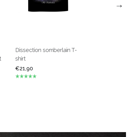
Dissection somberlain T-
Venom - In Leag
t
shirt
satan - Men T-Sh
€21,90
€21,90