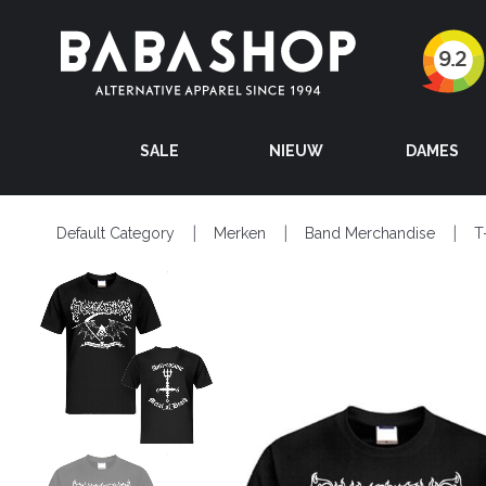
SALE
NIEUW
DAMES
Default Category
Merken
Band Merchandise
T