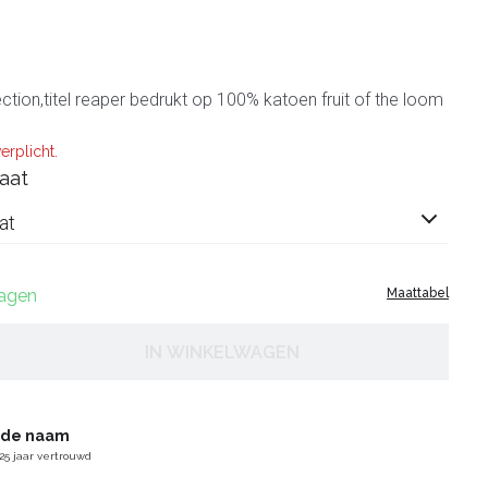
ection,titel reaper bedrukt op 100% katoen fruit of the loom
erplicht.
aat
at
dagen
Maattabel
IN WINKELWAGEN
gde naam
25 jaar vertrouwd