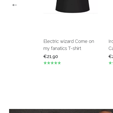
Electric wizard Come on
Ir
my fanatics T-shirt
Ca
€21,90
€