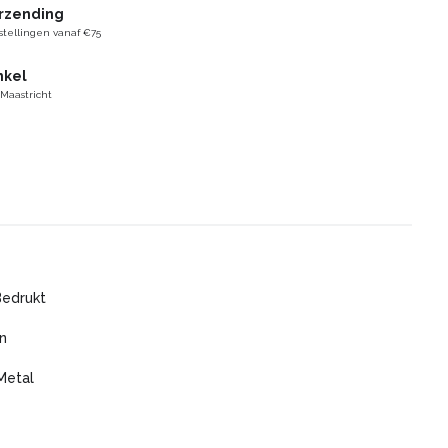
erzending
stellingen vanaf €75
nkel
 Maastricht
Bedrukt
n
Metal