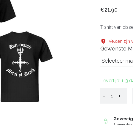
€21,90
T shirt van diss
Velden zijn v
Gewenste M
Selecteer ma
Levertijd: 1-3 
−
+
Gevesti
Al meer dan 