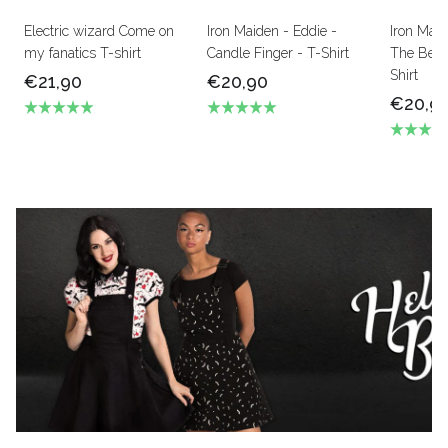
Electric wizard Come on
Iron Maiden - Eddie -
Iron Mai
my fanatics T-shirt
Candle Finger - T-Shirt
The Beas
Shirt
€21,90
€20,90
€20,9