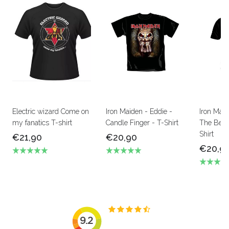
Electric wizard Come on
Iron Maiden - Eddie -
Iron Mai
my fanatics T-shirt
Candle Finger - T-Shirt
The Beas
Shirt
€21,90
€20,90
€20,9