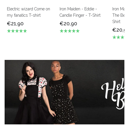
Electric wizard Come on
Iron Maiden - Eddie -
Iron Mai
my fanatics T-shirt
Candle Finger - T-Shirt
The Beas
Shirt
€21,90
€20,90
€20,9