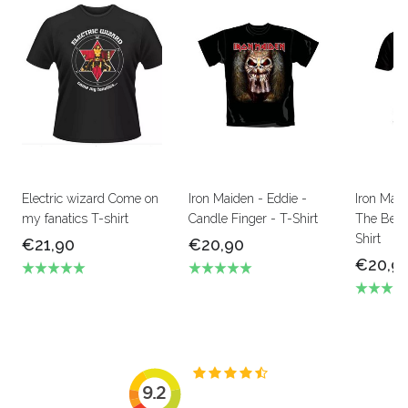
Electric wizard Come on
Iron Maiden - Eddie -
Iron Mai
my fanatics T-shirt
Candle Finger - T-Shirt
The Beas
Shirt
€21,90
€20,90
€20,9