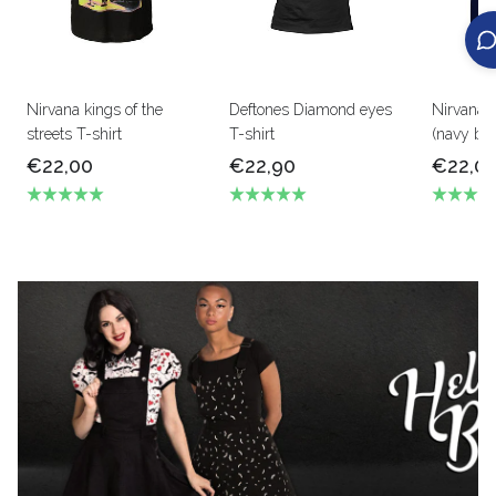
Nirvana kings of the
Deftones Diamond eyes
Nirvana S
streets T-shirt
T-shirt
(navy blu
€22,00
€22,90
€22,0