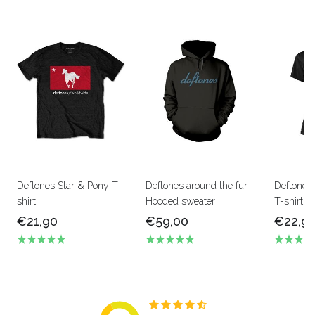
Deftones Star & Pony T-
Deftones around the fur
Deftones
shirt
Hooded sweater
T-shirt
€21,90
€59,00
€22,9