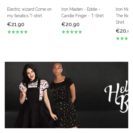
Electric wizard Come on
Iron Maiden - Eddie -
Iron Mai
my fanatics T-shirt
Candle Finger - T-Shirt
The Beas
Shirt
€21,90
€20,90
€20,9