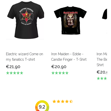
Electric wizard Come on
Iron Maiden - Eddie -
Iron Mai
my fanatics T-shirt
Candle Finger - T-Shirt
The Beas
Shirt
€21,90
€20,90
€20,9