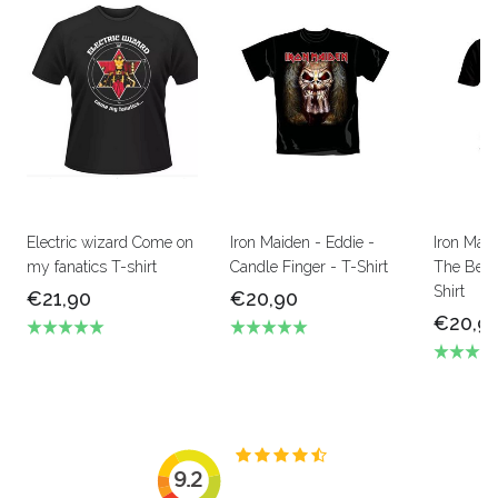
Electric wizard Come on
Iron Maiden - Eddie -
Iron Mai
my fanatics T-shirt
Candle Finger - T-Shirt
The Beas
Shirt
€21,90
€20,90
€20,9