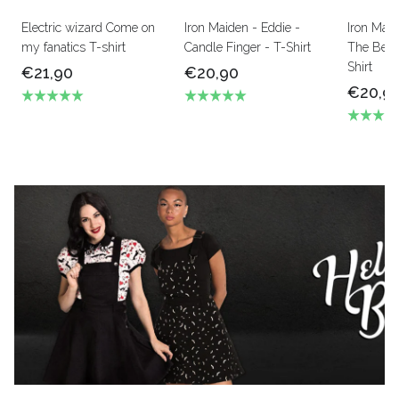
Electric wizard Come on
Iron Maiden - Eddie -
Iron Mai
my fanatics T-shirt
Candle Finger - T-Shirt
The Beas
Shirt
€21,90
€20,90
€20,9