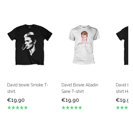
David bowie Smoke T-
David Bowie Alladin
David bo
shirt
Sane T-shirt
shirt Her
€19,90
€19,90
€19,9