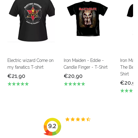
Electric wizard Come on
Iron Maiden - Eddie -
Iron Mai
my fanatics T-shirt
Candle Finger - T-Shirt
The Beas
Shirt
€21,90
€20,90
€20,9