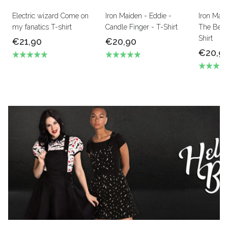
Electric wizard Come on
Iron Maiden - Eddie -
Iron Mai
my fanatics T-shirt
Candle Finger - T-Shirt
The Beas
Shirt
€21,90
€20,90
€20,9