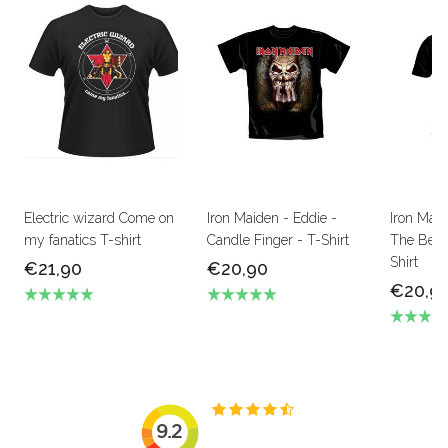
Electric wizard Come on
Iron Maiden - Eddie -
Iron Mai
my fanatics T-shirt
Candle Finger - T-Shirt
The Beas
Shirt
€21,90
€20,90
€20,9