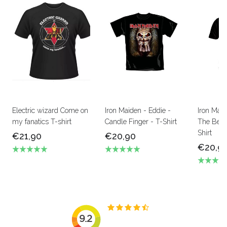
Electric wizard Come on
Iron Maiden - Eddie -
Iron Mai
my fanatics T-shirt
Candle Finger - T-Shirt
The Beas
Shirt
€21,90
€20,90
€20,9