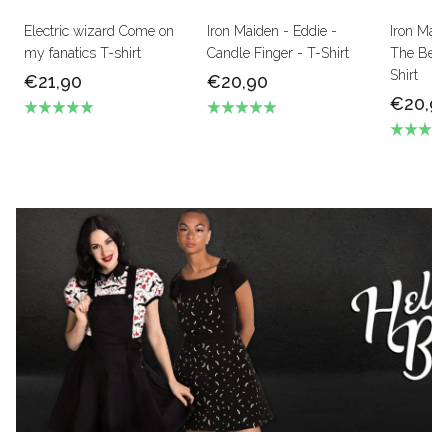
Electric wizard Come on
Iron Maiden - Eddie -
Iron Mai
my fanatics T-shirt
Candle Finger - T-Shirt
The Beas
Shirt
€21,90
€20,90
€20,9