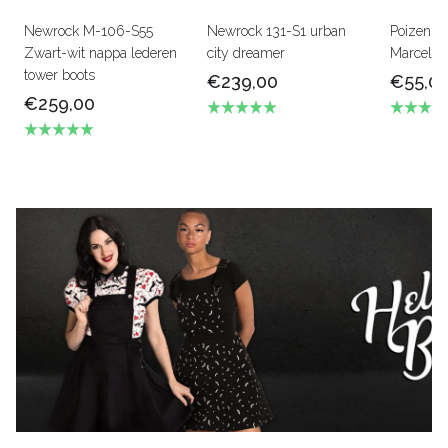
Newrock M-106-S55
Newrock 131-S1 urban
Poizen in
Zwart-wit nappa lederen
city dreamer
Marcelo 
tower boots
€239,00
€55,0
€259,00