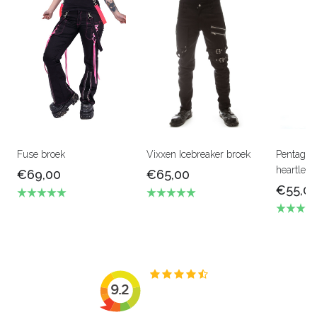
Fuse broek
Vixxen Icebreaker broek
Pentagra
heartless
€69,00
€65,00
€55,0