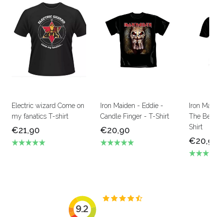
Electric wizard Come on
Iron Maiden - Eddie -
Iron Mai
my fanatics T-shirt
Candle Finger - T-Shirt
The Beas
Shirt
€21,90
€20,90
€20,9