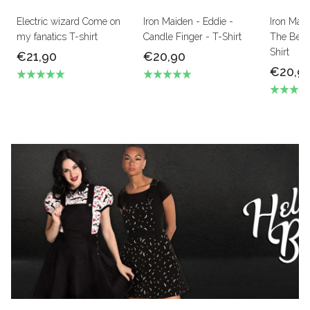
Electric wizard Come on
Iron Maiden - Eddie -
Iron Mai
my fanatics T-shirt
Candle Finger - T-Shirt
The Beas
Shirt
€21,90
€20,90
€20,9