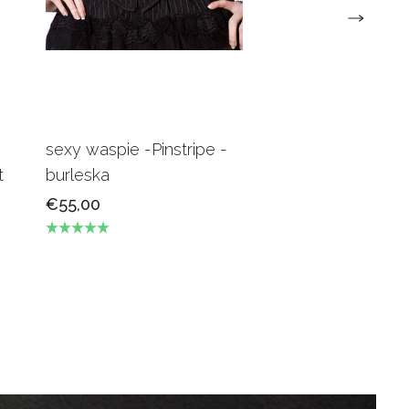
sexy waspie -Pinstripe -
Candy Underbus
t
burleska
Burgundy Burles
€55,00
€69,00