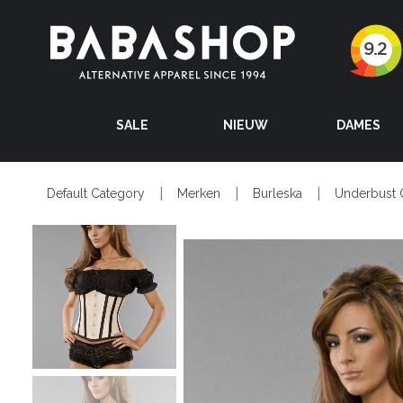
SALE
NIEUW
DAMES
Default Category
Merken
Burleska
Underbust 