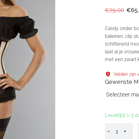
€79,00
€65
Candy onder bor
baleinen, clip s
schitterend moo
laat al je vrouw
met een zwart 
Velden zijn v
Gewenste M
Selecteer ma
Levertijd: 1-3 
−
+