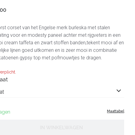
,00
st corset van het Engelse merk burleska met stalen
luiting voor en modesty paneel achter met rijgveters in een
i cream taffeta en zwart stoffen banden,tekent mooi af en
elijke lijnen goed uitkomen en is zeer mooi in combinatie
katoenen gypsy top met pofmouwtjes te dragen.
erplicht.
aat
at
dagen
Maattabel
IN WINKELWAGEN