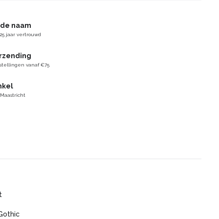
gde naam
25 jaar vertrouwd
erzending
stellingen vanaf €75
nkel
 Maastricht
t
Gothic