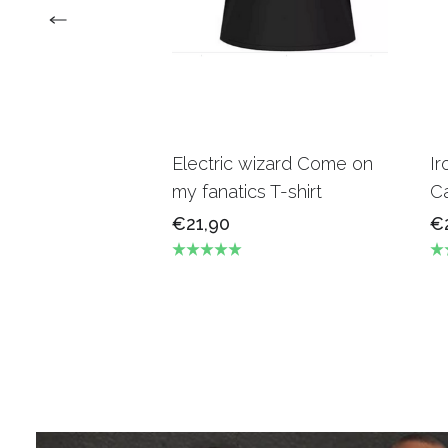
Electric wizard Come on
Ir
my fanatics T-shirt
Ca
€21,90
€