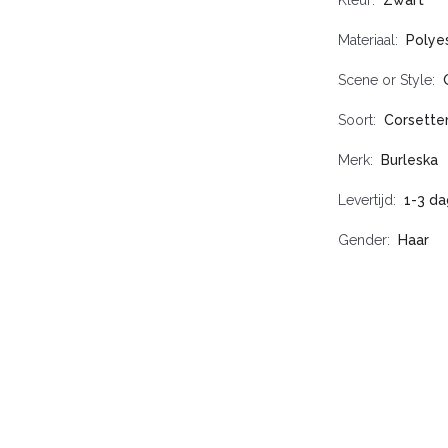
Kleur
Zwart
Materiaal
Polye
Scene or Style
Soort
Corsette
Merk
Burleska
Levertijd
1-3 d
Gender
Haar