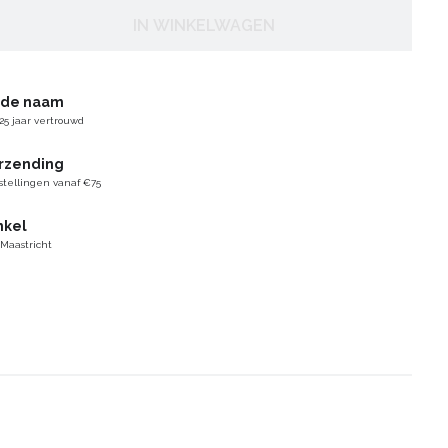
IN WINKELWAGEN
gde naam
25 jaar vertrouwd
erzending
stellingen vanaf €75
nkel
 Maastricht