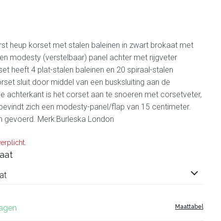
t heup korset met stalen baleinen in zwart brokaat met
 een modesty (verstelbaar) panel achter met rijgveter
rset heeft 4 plat-stalen baleinen en 20 spiraal-stalen
orset sluit door middel van een busksluiting aan de
e achterkant is het corset aan te snoeren met corsetveter,
bevindt zich een modesty-panel/flap van 15 centimeter.
en gevoerd. Merk:Burleska London
erplicht.
aat
at
dagen
Maattabel