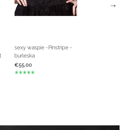
sexy waspie -Pinstripe -
Candy Underbus
t
burleska
Burgundy Burles
€55,00
€69,00