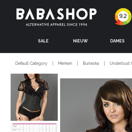
SALE
NIEUW
DAMES
Default Category
Merken
Burleska
Underbust 