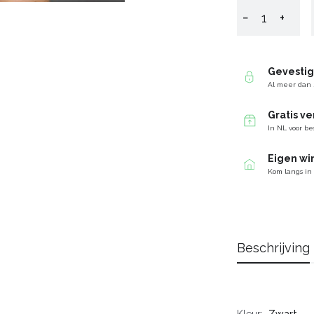
−
+
Gevesti
Al meer dan 
Gratis v
In NL voor be
Eigen wi
Kom langs in
Beschrijving