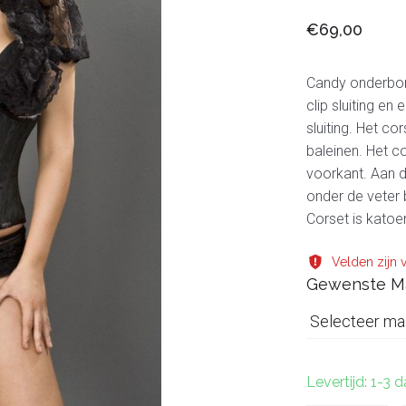
€69,00
Candy onderbors
clip sluiting en
sluiting. Het co
baleinen. Het c
voorkant. Aan d
onder de veter 
Corset is kato
Velden zijn v
Gewenste M
Selecteer ma
Levertijd: 1-3 