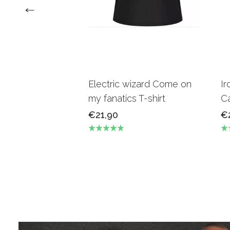
Electric wizard Come on
Ir
my fanatics T-shirt
Ca
€21,90
€