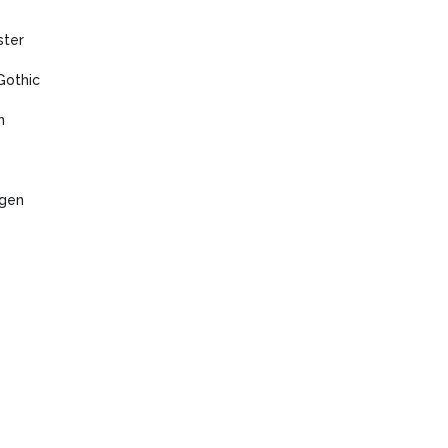
ster
Gothic
n
agen