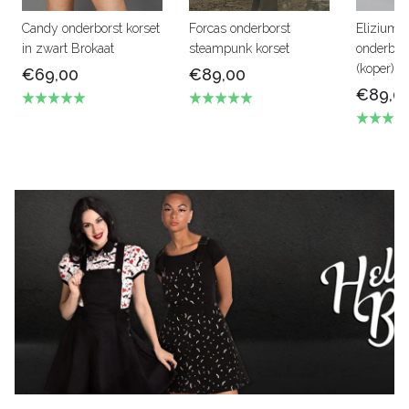
Candy onderborst korset
Forcas onderborst
Elizium s
in zwart Brokaat
steampunk korset
onderbors
(koper) ta
€69,00
€89,00
€89,0