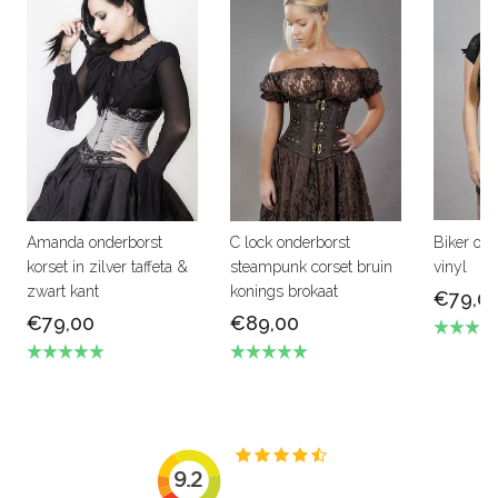
Amanda onderborst
C lock onderborst
Biker ond
korset in zilver taffeta &
steampunk corset bruin
vinyl
zwart kant
konings brokaat
€79,0
€79,00
€89,00