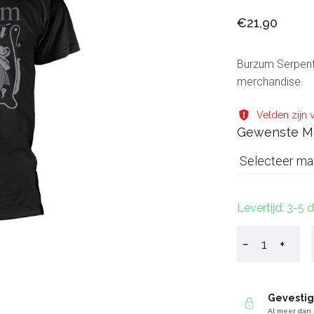
€21,90
Burzum Serpent s
merchandise.
Velden zijn v
Gewenste M
Selecteer ma
Levertijd: 3-5
−
+
Gevesti
Al meer dan 