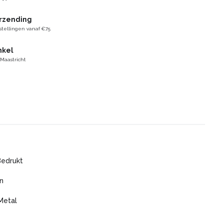
erzending
stellingen vanaf €75
nkel
 Maastricht
Bedrukt
n
Metal