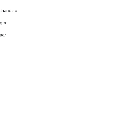
chandise
agen
aar