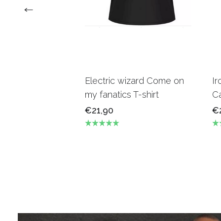
Electric wizard Come on
Ir
my fanatics T-shirt
Ca
€21,90
€