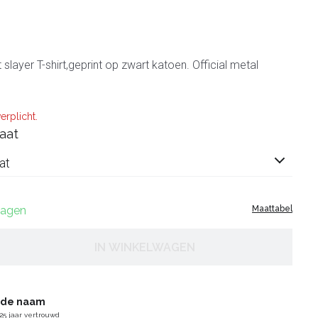
layer T-shirt,geprint op zwart katoen. Official metal
erplicht.
aat
at
 dagen
Maattabel
IN WINKELWAGEN
gde naam
25 jaar vertrouwd