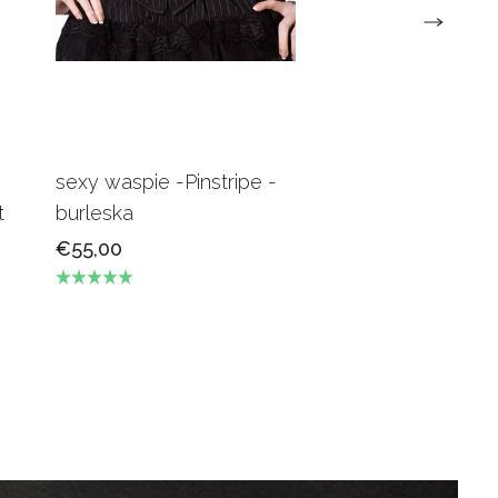
sexy waspie -Pinstripe -
Candy Underbus
t
burleska
Burgundy Burles
€55,00
€69,00