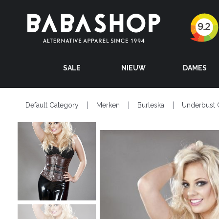
SALE
NIEUW
DAMES
Default Category
Merken
Burleska
Underbust 