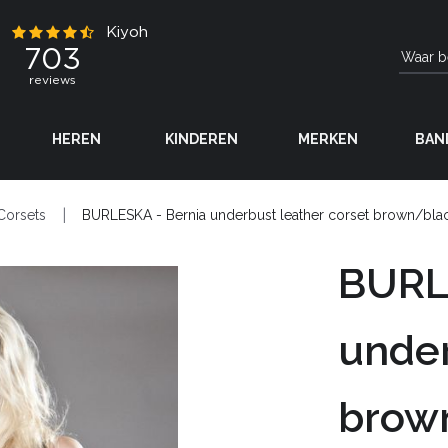
HEREN
KINDEREN
MERKEN
BAN
Corsets
BURLESKA - Bernia underbust leather corset brown/bla
BURL
under
brow