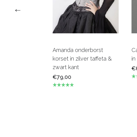
Amanda onderborst
C
korset in zilver taffeta &
in
zwart kant
€
€79,00