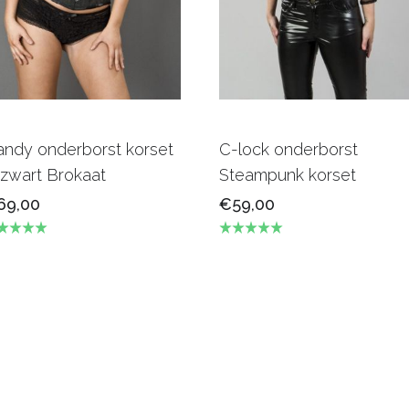
andy onderborst korset
C-lock onderborst
 zwart Brokaat
Steampunk korset
69,00
€59,00