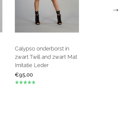
Calypso onderborst in
C lock onderbor
zwart Twill and zwart Mat
steampunk corse
Imitatie Leder
konings brokaat
€95,00
€89,00