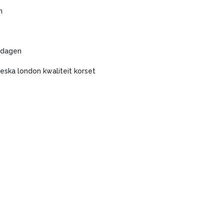
n
 dagen
leska london kwaliteit korset