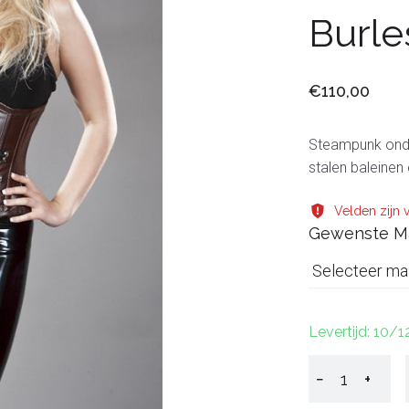
Burle
€110,00
Steampunk onde
stalen baleinen 
Velden zijn v
Gewenste M
Selecteer ma
Levertijd: 10/
−
+