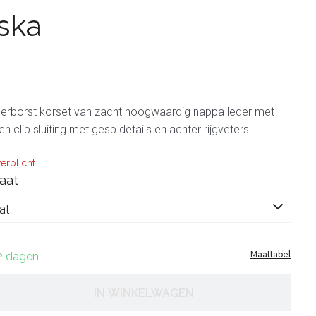
ska
rborst korset van zacht hoogwaardig nappa leder met
en clip sluiting met gesp details en achter rijgveters.
erplicht.
aat
at
12 dagen
Maattabel
IN WINKELWAGEN