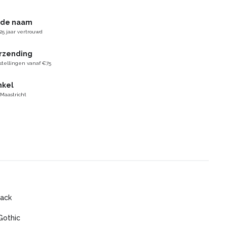
gde naam
25 jaar vertrouwd
erzending
stellingen vanaf €75
nkel
 Maastricht
ack
Gothic