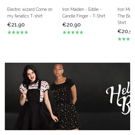
Electric wizard Come on
Iron Maiden - Eddie -
Iron Mai
my fanatics T-shirt
Candle Finger - T-Shirt
The Beas
Shirt
€21,90
€20,90
€20,9