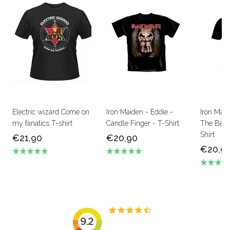
Electric wizard Come on
Iron Maiden - Eddie -
Iron Mai
my fanatics T-shirt
Candle Finger - T-Shirt
The Beas
Shirt
€21,90
€20,90
€20,9