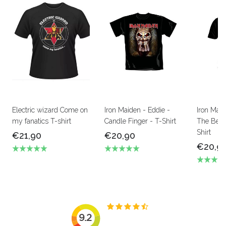
Electric wizard Come on
Iron Maiden - Eddie -
Iron Mai
my fanatics T-shirt
Candle Finger - T-Shirt
The Beas
Shirt
€21,90
€20,90
€20,9