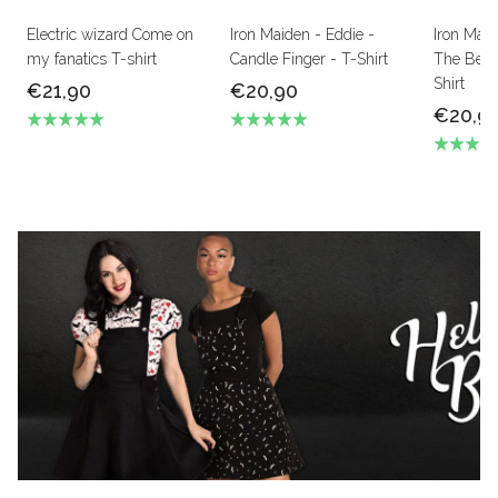
Electric wizard Come on
Iron Maiden - Eddie -
Iron Mai
my fanatics T-shirt
Candle Finger - T-Shirt
The Beas
Shirt
€21,90
€20,90
€20,9