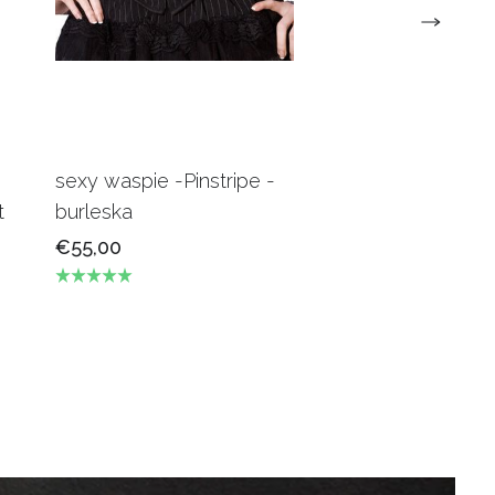
sexy waspie -Pinstripe -
Candy Underbus
t
burleska
Burgundy Burles
€55,00
€69,00