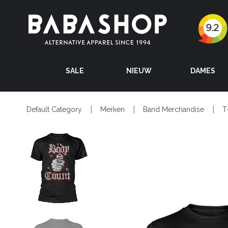
SALE
NIEUW
DAMES
Default Category
Merken
Band Merchandise
T