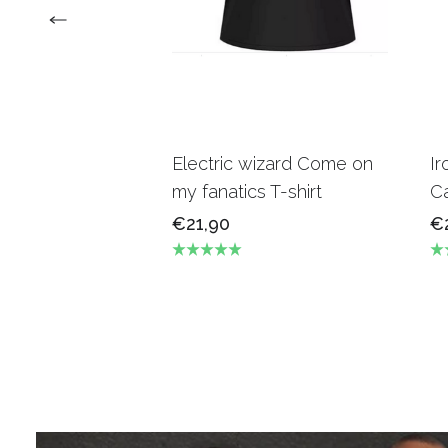
Electric wizard Come on
Ir
my fanatics T-shirt
Ca
€21,90
€