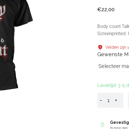
€22,00
Body count Talk 
Screenprinted. 
Velden zijn v
Gewenste M
Selecteer ma
Levertijd: 3-5
−
+
Gevesti
Al meer dan 