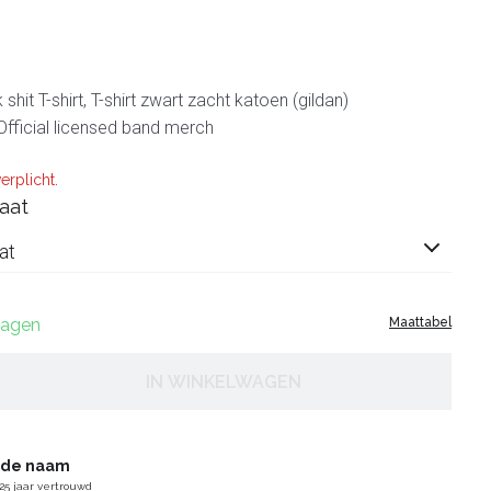
shit T-shirt, T-shirt zwart zacht katoen (gildan)
Official licensed band merch
erplicht.
aat
at
 dagen
Maattabel
IN WINKELWAGEN
gde naam
25 jaar vertrouwd