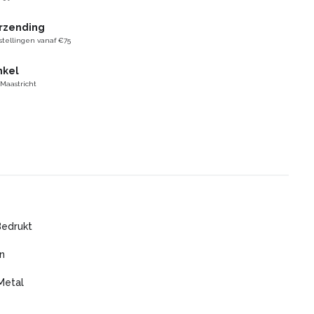
erzending
stellingen vanaf €75
nkel
 Maastricht
Bedrukt
n
Metal