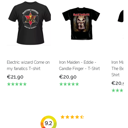
Electric wizard Come on
Iron Maiden - Eddie -
Iron Mai
my fanatics T-shirt
Candle Finger - T-Shirt
The Beas
Shirt
€21,90
€20,90
€20,9