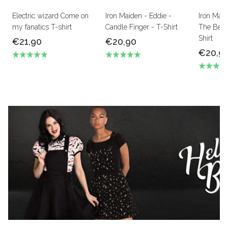
Electric wizard Come on
Iron Maiden - Eddie -
Iron Mai
my fanatics T-shirt
Candle Finger - T-Shirt
The Beas
Shirt
€21,90
€20,90
€20,9