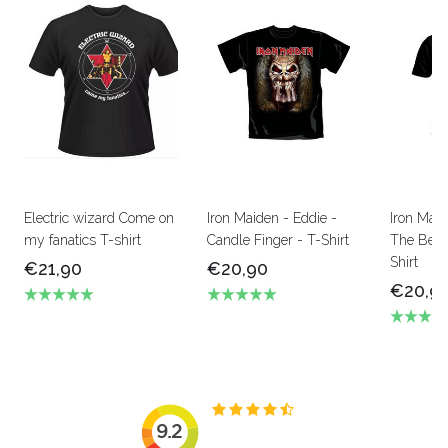
Electric wizard Come on
Iron Maiden - Eddie -
Iron Mai
my fanatics T-shirt
Candle Finger - T-Shirt
The Beas
Shirt
€21,90
€20,90
€20,9