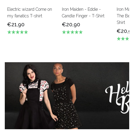
Electric wizard Come on
Iron Maiden - Eddie -
Iron Mai
my fanatics T-shirt
Candle Finger - T-Shirt
The Beas
Shirt
€21,90
€20,90
€20,9