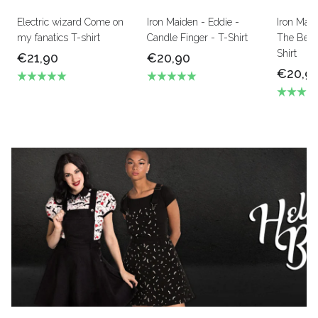
Electric wizard Come on
Iron Maiden - Eddie -
Iron Mai
my fanatics T-shirt
Candle Finger - T-Shirt
The Beas
Shirt
€21,90
€20,90
€20,9