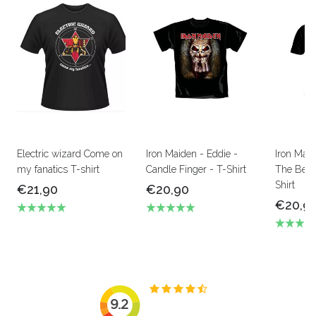
Electric wizard Come on
Iron Maiden - Eddie -
Iron Mai
my fanatics T-shirt
Candle Finger - T-Shirt
The Beas
Shirt
€21,90
€20,90
€20,9