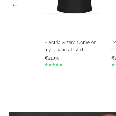
Electric wizard Come on
Ir
my fanatics T-shirt
Ca
€21,90
€