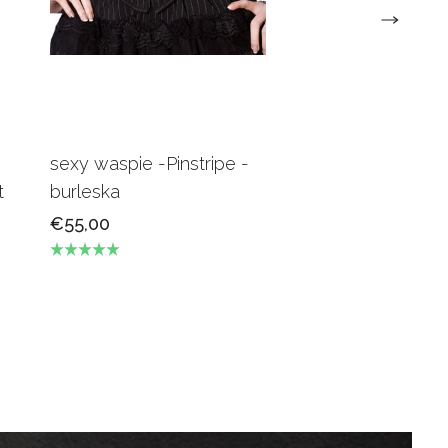
sexy waspie -Pinstripe -
Candy Underbus
t
burleska
Burgundy Burles
€55,00
€69,00