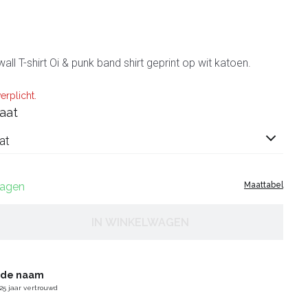
 wall T-shirt Oi & punk band shirt geprint op wit katoen.
erplicht.
aat
at
dagen
Maattabel
IN WINKELWAGEN
gde naam
25 jaar vertrouwd