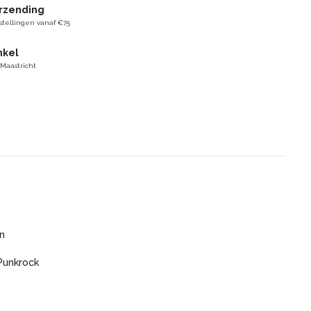
erzending
stellingen vanaf €75
nkel
 Maastricht
n
Punkrock