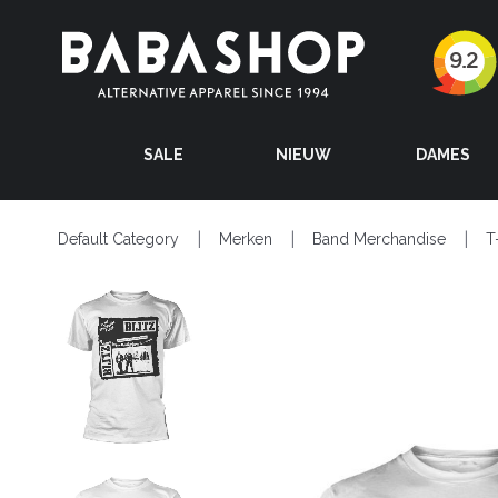
SALE
NIEUW
DAMES
Default Category
Merken
Band Merchandise
T