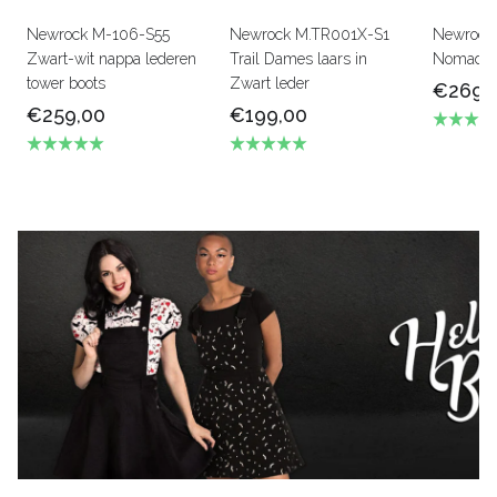
Newrock M-106-S55
Newrock M.TR001X-S1
Newrock
Zwart-wit nappa lederen
Trail Dames laars in
Nomado s
tower boots
Zwart leder
€269,
€259,00
€199,00