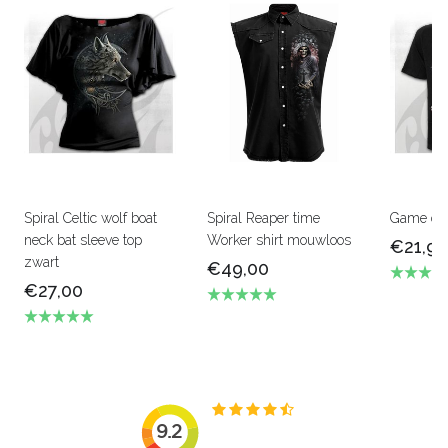
Spiral Celtic wolf boat
Spiral Reaper time
Game over
neck bat sleeve top
Worker shirt mouwloos
€21,90
zwart
€49,00
€27,00