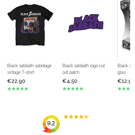
Black sabbath sabotage
Black sabbath logo cut
Black sa
vintage T-shirt
out patch
glas
€22,90
€4,50
€12,90