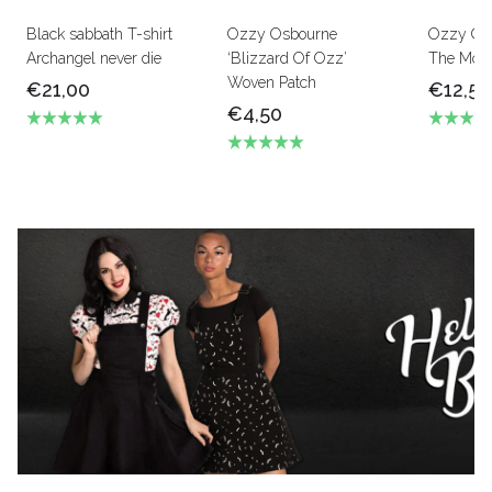
Black sabbath T-shirt
Ozzy Osbourne
Ozzy Osb
Archangel never die
‘Blizzard Of Ozz’
The Moon
Woven Patch
€21,00
€12,50
€4,50