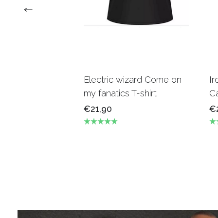
Electric wizard Come on
Ir
my fanatics T-shirt
Ca
€21,90
€