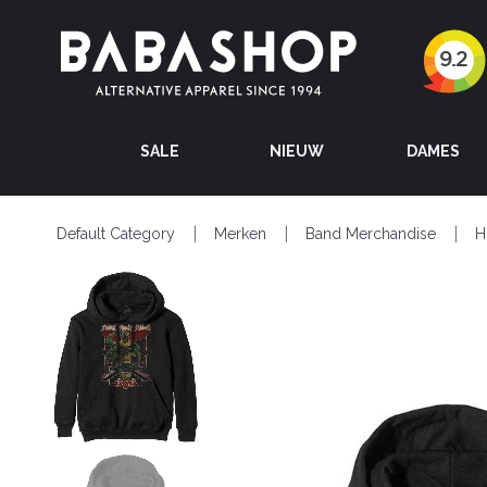
SALE
NIEUW
DAMES
Default Category
Merken
Band Merchandise
H