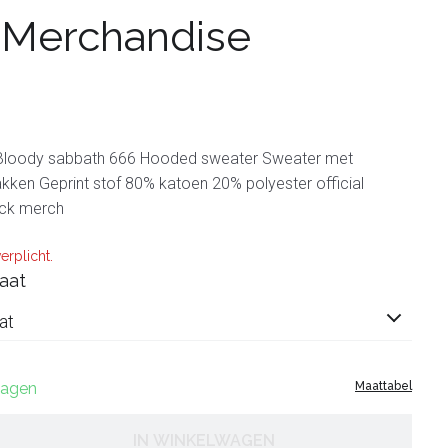
 Merchandise
Bloody sabbath 666 Hooded sweater Sweater met
ken Geprint stof 80% katoen 20% polyester official
ock merch
erplicht.
aat
at
 dagen
Maattabel
IN WINKELWAGEN