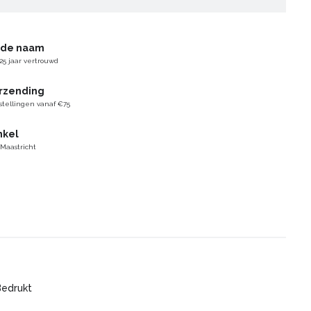
gde naam
25 jaar vertrouwd
erzending
stellingen vanaf €75
nkel
 Maastricht
Bedrukt