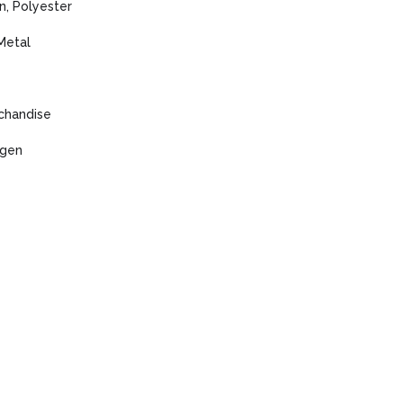
n, Polyester
Metal
chandise
agen