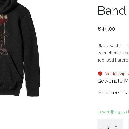
Band
€49,00
Black sabbath 
capuchon en zak
licensed hardr
Velden zijn v
Gewenste M
Selecteer ma
Levertijd: 3-5
−
+