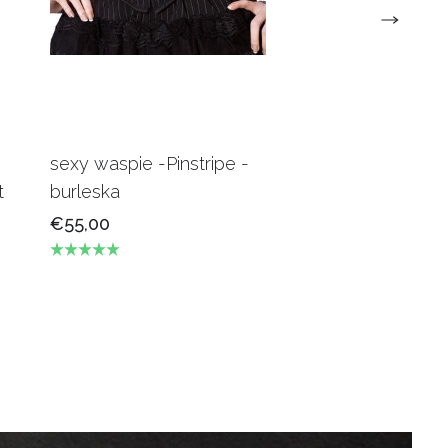
sexy waspie -Pinstripe -
Candy Underbus
t
burleska
Burgundy Burles
€55,00
€69,00