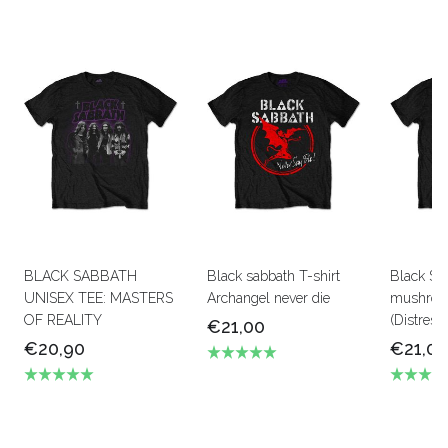
BLACK SABBATH
Black sabbath T-shirt
Black Sa
UNISEX TEE: MASTERS
Archangel never die
mushroo
OF REALITY
(Distress
€21,00
€20,90
€21,00