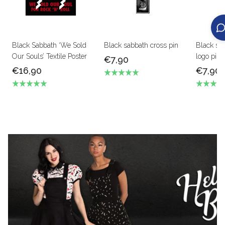
Black Sabbath ‘We Sold
Black sabbath cross pin
Black sa
Our Souls’ Textile Poster
logo pin
€7,90
€16,90
€7,90