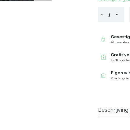
−
+
Gevesti
Al meer dan 
Gratis v
In NL voor be
Eigen wi
Kom langs in
Beschrijving