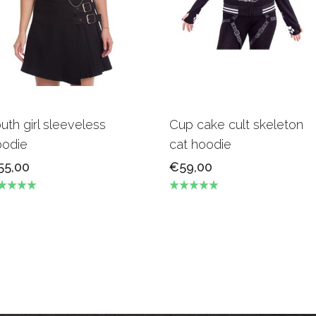
uth girl sleeveless
Cup cake cult skeleton
oodie
cat hoodie
55,00
€59,00