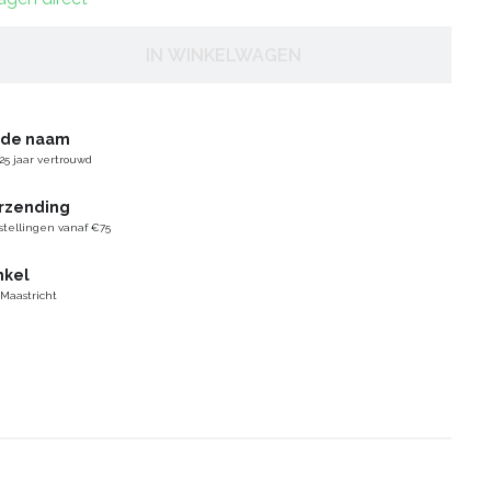
IN WINKELWAGEN
gde naam
25 jaar vertrouwd
erzending
stellingen vanaf €75
nkel
 Maastricht