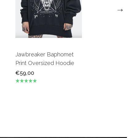
Jawbreaker Baphomet
Prevailing Printe
Print Oversized Hoodie
Cropped Hoodie
€59,00
€45,00