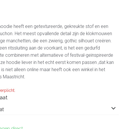
oodie heeft een getextureerde, gekreukte stof en een
puchon. Het meest opvallende detail zijn de klokmouwen
ige manchetten, die een zwierig, gothic silhouet creëren.
en ritssluiting aan de voorkant, is het een gedurfd
te combineren met alternatieve of festival-geïnspireerde
deze hoodie liever in het echt eerst komen passen ,dat kan
s niet alleen online maar heeft ook een winkel in het
s Maastricht.
erplicht.
aat
at
dagen direct