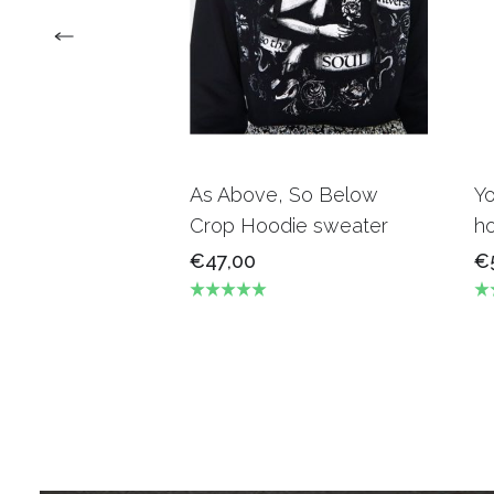
As Above, So Below
Yo
Crop Hoodie sweater
h
€47,00
€