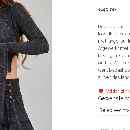
€49,00
Deze cropped h
losvallende ca
met lange, punt
Afgewerkt met e
kledingstuk om 
outfits. Wil je 
want Babashop i
zuiden des land
Velden zijn v
Gewenste M
Selecteer ma
Levertijd: 1-3 