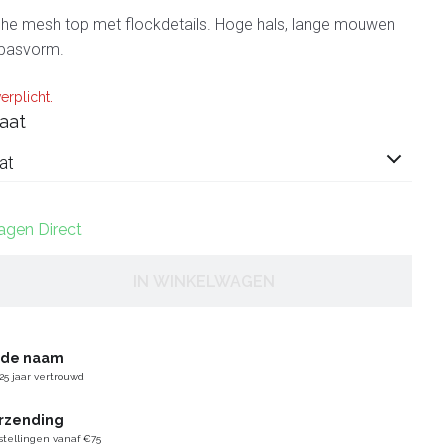
che mesh top met flockdetails. Hoge hals, lange mouwen
 pasvorm.
erplicht.
aat
at
dagen Direct
IN WINKELWAGEN
gde naam
25 jaar vertrouwd
erzending
stellingen vanaf €75