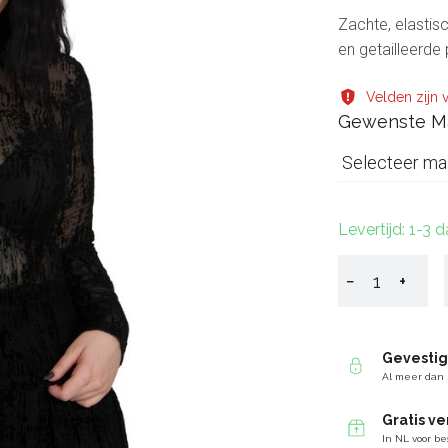
Zachte, elastis
en getailleerde
Velden zijn v
Gewenste M
Selecteer ma
Levertijd: 1-3 
−
+
Gevesti
Al meer dan 
Gratis v
In NL voor be