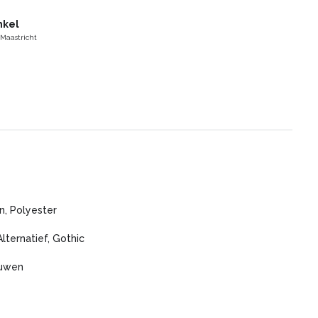
nkel
 Maastricht
n, Polyester
Alternatief, Gothic
ouwen