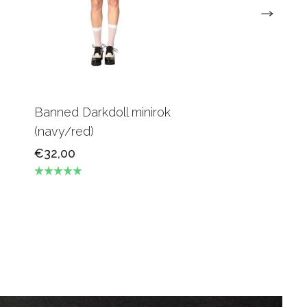
Banned Darkdoll minirok
Banned Darkdoll 
(navy/red)
tartan minirok
€32,00
€32,00