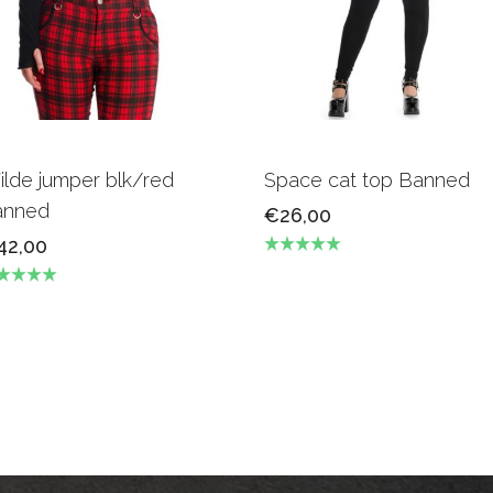
lde jumper blk/red
Space cat top Banned
anned
€26,00
42,00