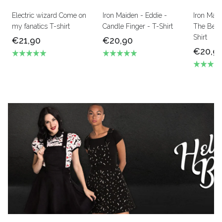
Electric wizard Come on
Iron Maiden - Eddie -
Iron Mai
my fanatics T-shirt
Candle Finger - T-Shirt
The Beas
Shirt
€21,90
€20,90
€20,9