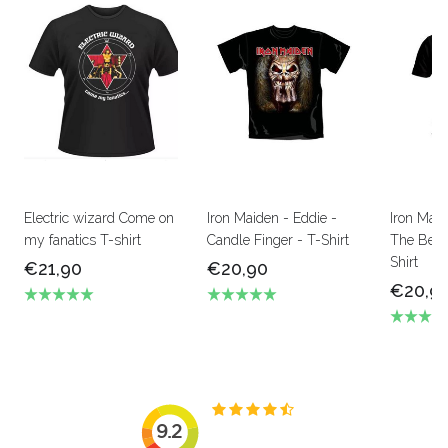
Electric wizard Come on
Iron Maiden - Eddie -
Iron Mai
my fanatics T-shirt
Candle Finger - T-Shirt
The Beas
Shirt
€21,90
€20,90
€20,9