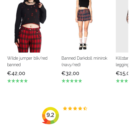
Wilde jumper blk/red
Banned Darkdoll minirok
Killstar A
banned
(navy/red)
legging
€42,00
€32,00
€15,00