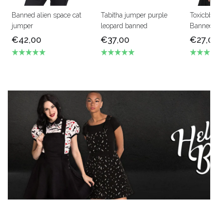
Banned alien space cat
Tabitha jumper purple
Toxicbbt
jumper
leopard banned
Banned
€42,00
€37,00
€27,0