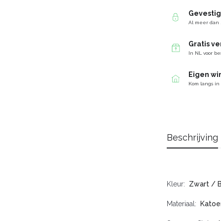
Gevesti
Al meer dan 
Gratis v
In NL voor be
Eigen wi
Kom langs in
Beschrijving
Kleur
Zwart / 
Materiaal
Katoe