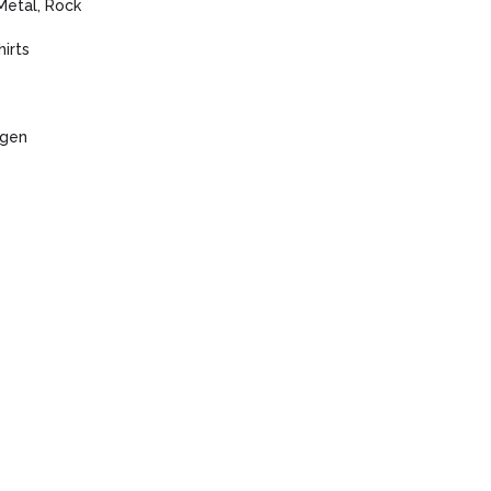
Metal, Rock
irts
agen