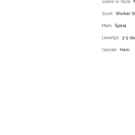
Scene or Style
Soort
Worker Sh
Merk
Spiral
Levertijd
3-5 d
Gender
Hem