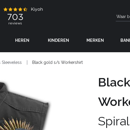
HEREN
KINDEREN
MERKEN
BAN
 Sleeveless
Black gold s/s Workershirt
Black
Worke
Spiral