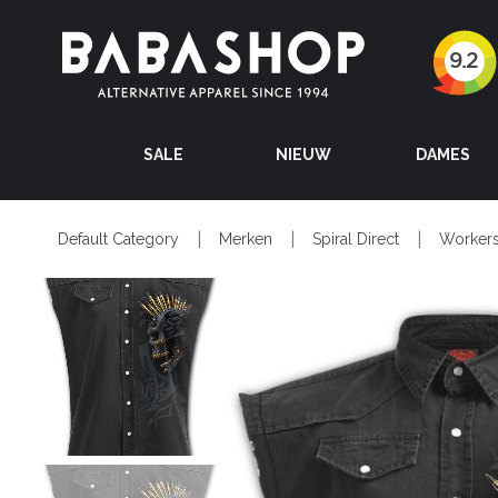
SALE
NIEUW
DAMES
Default Category
Merken
Spiral Direct
Workers