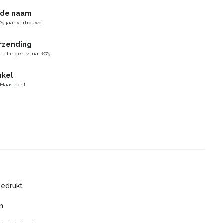
gde naam
25 jaar vertrouwd
erzending
stellingen vanaf €75
nkel
 Maastricht
Bedrukt
n