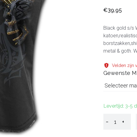
€39,95
Black gold s/s 
katoen,realisti
borstzakken,shi
metal & goth. 
Velden zijn v
Gewenste M
Selecteer ma
Levertijd: 3-5
−
+