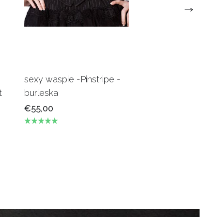
sexy waspie -Pinstripe -
Candy Underbus
t
burleska
Burgundy Burles
€55,00
€69,00