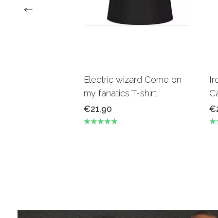
Electric wizard Come on
Ir
my fanatics T-shirt
Ca
€21,90
€