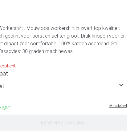
Workershirt . Mouwloos workershirt in zwart top kwaliteit
sch geprint voor borst en achter groot. Druk knopen voor en
rt draagt zeer comfortabel 100% katoen ademend. Stijl:
Wasadvies: 30 graden machinewas.
erplicht.
aat
at
 dagen
Maattabel
IN WINKELWAGEN