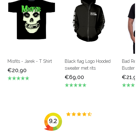
Misfits - Jarek - T Shirt
Black flag Logo Hooded
Bad Relig
sweater met rits
Buster - 
€20,90
€69,00
€21,90