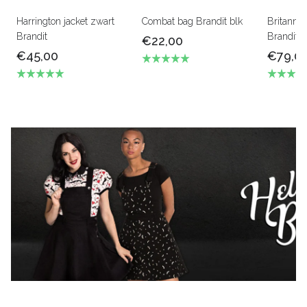
Harrington jacket zwart
Combat bag Brandit blk
Britannia
Brandit
Brandit
€22,00
€45,00
€79,0