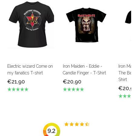
Electric wizard Come on
Iron Maiden - Eddie -
Iron Mai
my fanatics T-shirt
Candle Finger - T-Shirt
The Beas
Shirt
€21,90
€20,90
€20,9