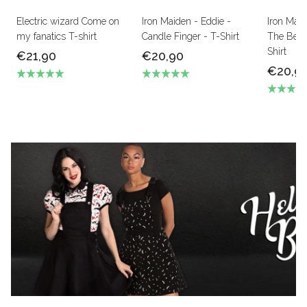
Electric wizard Come on
Iron Maiden - Eddie -
Iron Mai
my fanatics T-shirt
Candle Finger - T-Shirt
The Beas
Shirt
€21,90
€20,90
€20,9