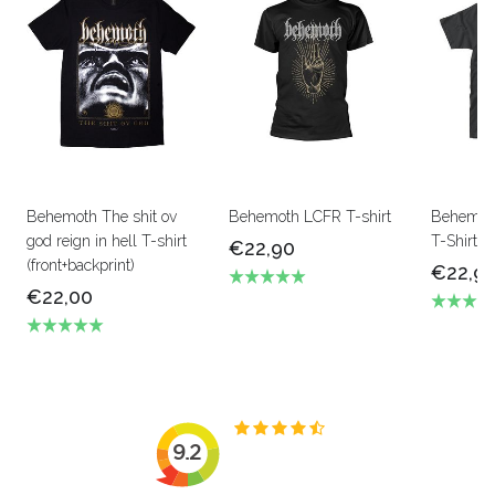
Behemoth The shit ov
Behemoth LCFR T-shirt
Behemoth
god reign in hell T-shirt
T-Shirt
€22,90
(front+backprint)
€22,9
€22,00