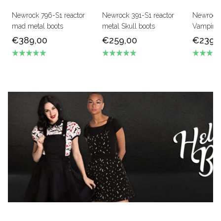
Newrock 796-S1 reactor
Newrock 391-S1 reactor
Newrock
mad metal boots
metal Skull boots
Vampire b
€389,00
€259,00
€239,