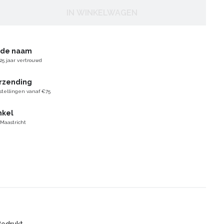
IN WINKELWAGEN
gde naam
25 jaar vertrouwd
erzending
stellingen vanaf €75
nkel
 Maastricht