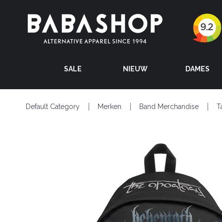
SALE
NIEUW
DAMES
Default Category
Merken
Band Merchandise
T