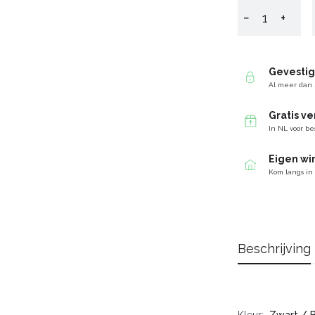
−
+
Gevesti
Al meer dan 
Gratis v
In NL voor be
Eigen wi
Kom langs in
Beschrijving