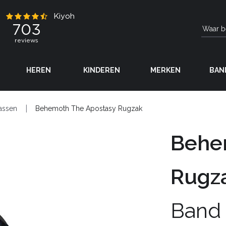
HEREN
KINDEREN
MERKEN
BAN
assen
Behemoth The Apostasy Rugzak
Behe
Rugz
Band