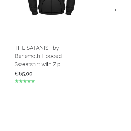
THE SATANIST by
Brandit Urban L
Behemoth Hooded
Shorts Zwart
Sweatshirt with Zip
€39,95
€65,00