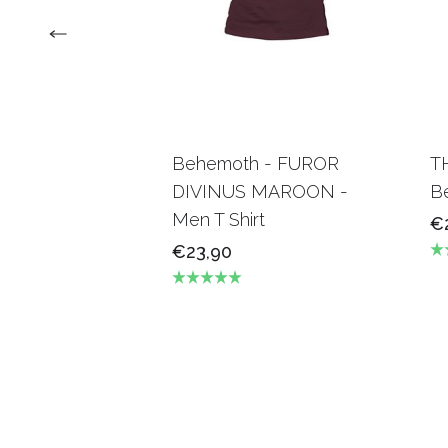
Behemoth - FUROR
T
DIVINUS MAROON -
B
Men T Shirt
€
€23,90