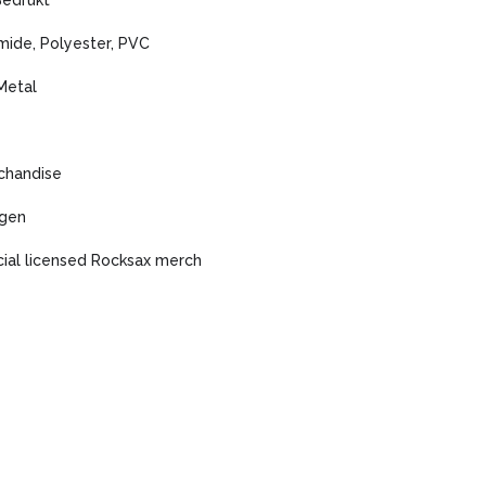
Bedrukt
mide, Polyester, PVC
Metal
chandise
agen
icial licensed Rocksax merch