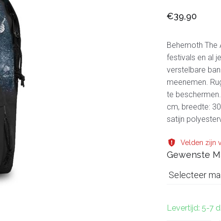
€39,90
Behemoth The A
festivals en al
verstelbare band
meenemen. Rugz
te beschermen.
cm, breedte: 3
satijn polyest
Velden zijn v
Gewenste M
Selecteer ma
Levertijd: 5-7 