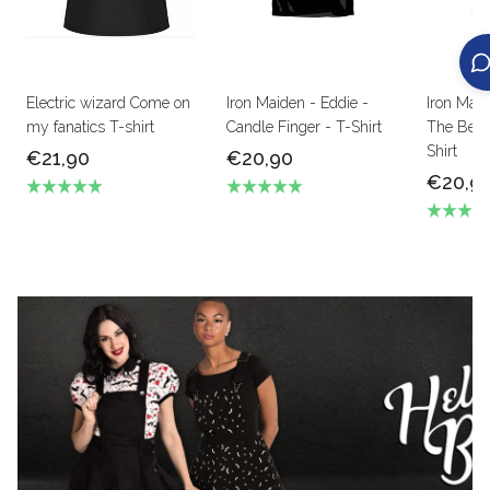
Electric wizard Come on
Iron Maiden - Eddie -
Iron Mai
my fanatics T-shirt
Candle Finger - T-Shirt
The Beas
Shirt
€21,90
€20,90
€20,9