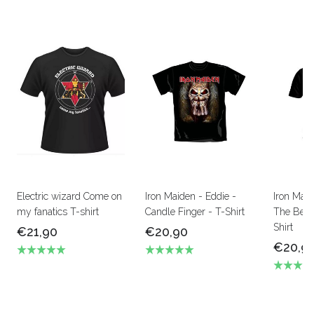
Electric wizard Come on
Iron Maiden - Eddie -
Iron Mai
my fanatics T-shirt
Candle Finger - T-Shirt
The Beas
Shirt
€21,90
€20,90
€20,9