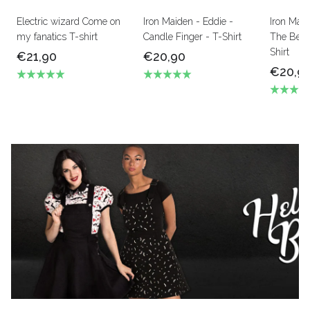
Electric wizard Come on
Iron Maiden - Eddie -
Iron Mai
my fanatics T-shirt
Candle Finger - T-Shirt
The Beas
Shirt
€21,90
€20,90
€20,9