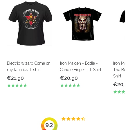
Electric wizard Come on
Iron Maiden - Eddie -
Iron Mai
my fanatics T-shirt
Candle Finger - T-Shirt
The Beas
Shirt
€21,90
€20,90
€20,9