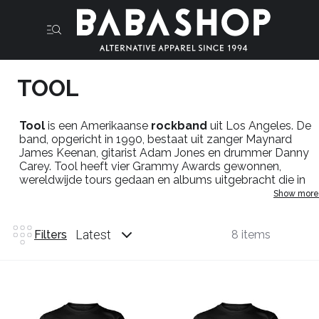
TOOL
Tool
is een Amerikaanse
rockband
uit Los Angeles. De
band, opgericht in 1990, bestaat uit zanger Maynard
James Keenan, gitarist Adam Jones en drummer Danny
Carey. Tool heeft vier Grammy Awards gewonnen,
wereldwijde tours gedaan en albums uitgebracht die in
verschillende landen bovenaan de hitlijsten staan. De
Show more
vraag naar merch van Tool is daarom ook vrij hoog en
hier in de Babashop hebben we dan ook eigenlijk altijd
wel direct voorraad.
Latest
Filters
8 items
Official tool merchandising
: T-shirts.