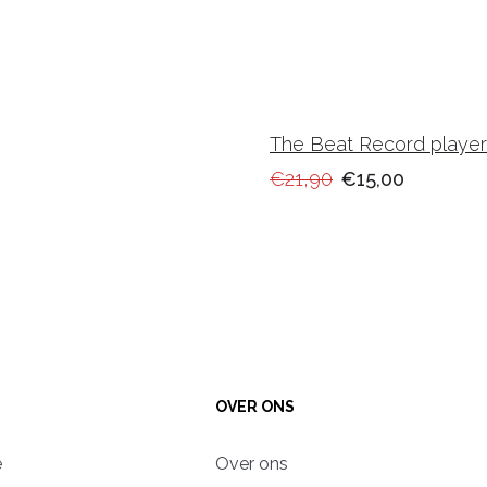
The Beat Record player gi
€21,90
€15,00
OVER ONS
e
Over ons