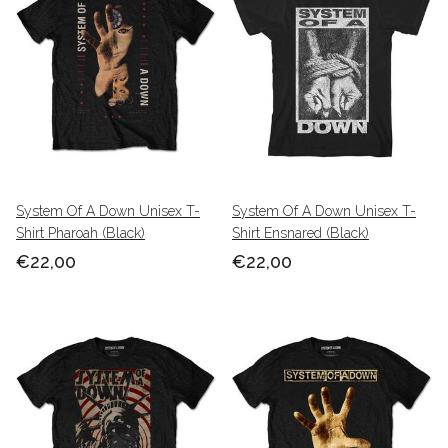
System Of A Down Unisex T-
System Of A Down Unisex T-
Shirt Pharoah (Black)
Shirt Ensnared (Black)
€22,00
€22,00