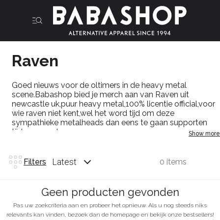
Raven
Goed nieuws voor de oltimers in de heavy metal
scene.Babashop bied je merch aan van Raven uit
newcastle uk,puur heavy metal,100% licentie official,voor
wie raven niet kent,wel het word tijd om deze
sympathieke metalheads dan eens te gaan supporten
tijdens een show.
Show more
Latest
Filters
0 items
Geen producten gevonden
Pas uw zoekcriteria aan en probeer het opnieuw. Als u nog steeds niks
relevants kan vinden, bezoek dan de homepage en bekijk onze bestsellers!